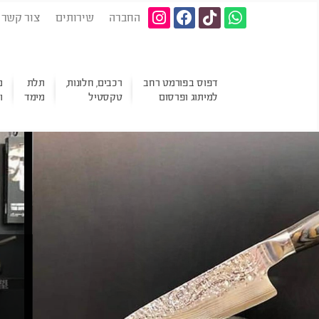
החברה
שירותים
צור קשר
דפוס בפורמט רחב
רכבים, חלונות,
תלת
מ
למיתוג ופרסום
טקסטיל
מימד
ו