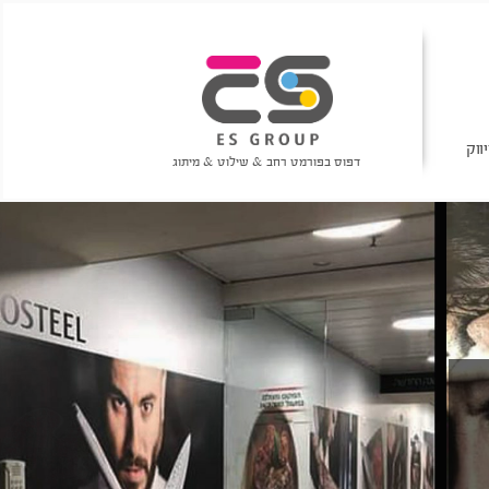
ווק
דפוס בפורמט רחב & שילוט & מיתוג