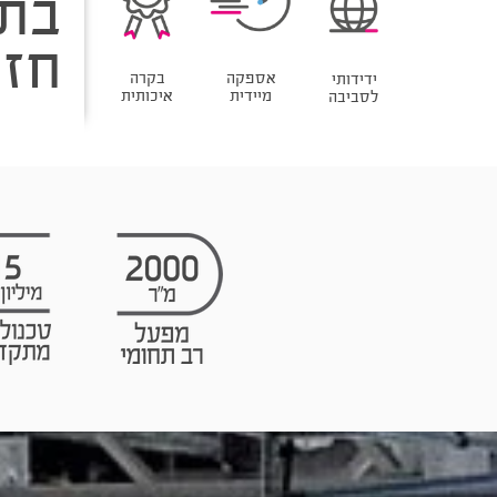
בת
חזו
בקרה
אספקה
ידידותי
איכותית
מיידית
לסביבה